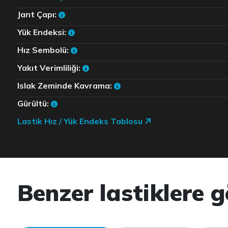
Jant Çapı:
Yük Endeksi:
Hız Sembolü:
Yakıt Verimliliği:
Islak Zeminde Kavrama:
Gürültü:
Lastik Hız / Yük Endeks Tablosu
Benzer lastiklere g