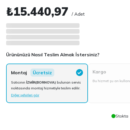
₺15.440,97
/ Adet
Ürününüzü Nasıl Teslim Almak İstersiniz?
Kargo
Montaj
Ücretsiz
Bu hizmet şu an kulla
Satıcının
İZMİR(BORNOVA)
bulunan servis
noktasında montaj hizmetiyle teslim edilir.
Diğer şehirleri gör
Stokta