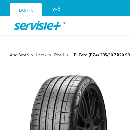
YAĞ
LASTİK
TR
Ana Sayfa
Lastik
Pirelli
P-Zero (PZ4) 285/30 ZR20 99Y