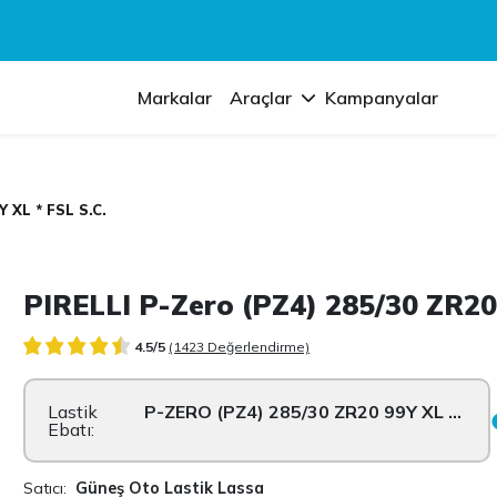
Markalar
Araçlar
Kampanyalar
 XL * FSL S.C.
PIRELLI P-Zero (PZ4) 285/30 ZR20 
4.5/5
(1423 Değerlendirme)
Lastik
P-ZERO (PZ4) 285/30 ZR20 99Y XL * FS...
Ebatı:
Satıcı:
Güneş Oto Lastik Lassa