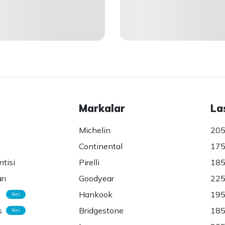
Markalar
La
Michelin
205
Continental
175
ntisi
Pirelli
185
rı
Goodyear
225
Hankook
195
Yeni
s
Bridgestone
185
Yeni