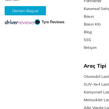
Partnerler
Kurumsal Satı
Hemen Başvur
Basın
Basın Kiti
Blog
SSS
İletişim
Araç Tipi
Otomobil Lasti
SUV-4x4 Lasti
Kamyonet Last
Motosiklet Las
Ağır Vasıta Las