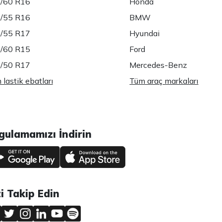
/60 R16
Honda
/55 R16
BMW
/55 R17
Hyundai
/60 R15
Ford
/50 R17
Mercedes-Benz
lastik ebatları
Tüm araç markaları
gulamamızı İndirin
zi Takip Edin