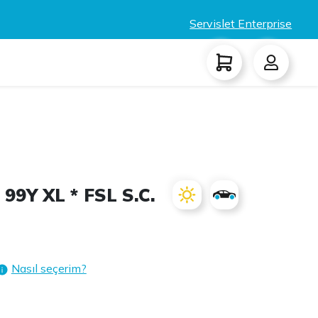
Servislet Enterprise
99Y XL * FSL S.C.
Nasıl seçerim?