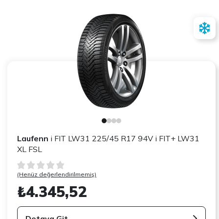
Laufenn
i FIT LW31 225/45 R17 94V i FIT+ LW31
XL FSL
(Henüz değerlendirilmemiş)
₺4.345,52
Detaya Git