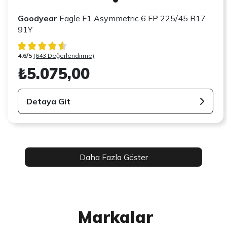
Goodyear
Eagle F1 Asymmetric 6 FP 225/45 R17
91Y
4.6/5
(643 Değerlendirme)
₺5.075,00
Detaya Git
Daha Fazla Göster
Markalar