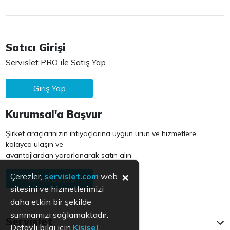
Satıcı Girişi
Servislet PRO ile Satış Yap
Giriş Yap
Kurumsal'a Başvur
Şirket araçlarınızın ihtiyaçlarına uygun ürün ve hizmetlere
kolayca ulaşın ve
avantajlardan yararlanarak satın alın.
×
Çerezler,
servislet.com
web
Hemen Başvur
sitesini ve hizmetlerimizi
daha etkin bir şekilde
sunmamızı sağlamaktadır.
Servislet
Detaylı bilgi için
Kişisel