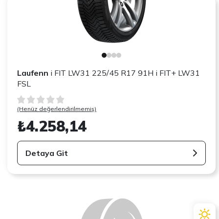
Laufenn
i FIT LW31 225/45 R17 91H i FIT+ LW31
FSL
(Henüz değerlendirilmemiş)
₺4.258,14
Detaya Git