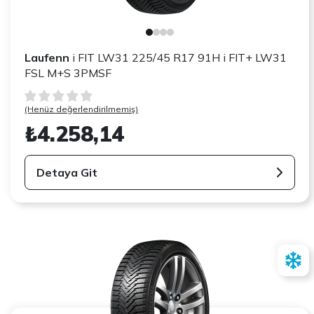
Laufenn
i FIT LW31 225/45 R17 91H i FIT+ LW31
FSL M+S 3PMSF
(Henüz değerlendirilmemiş)
₺4.258,14
Detaya Git