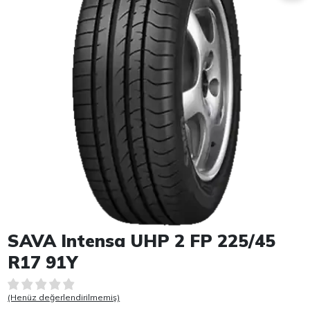
Item 1 of 1
SAVA Intensa UHP 2 FP 225/45
R17 91Y
(Henüz değerlendirilmemiş)