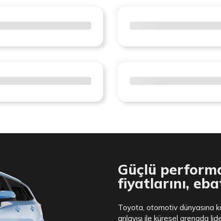
Güçlü performa
fiyatlarını, eba
Toyota, otomotiv dünyasına ka
anlayışı ile küresel arenada li