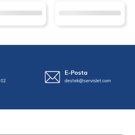
E-Posta
 02
destek@servislet.com