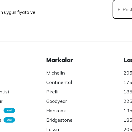
 en uygun fiyata ve
Markalar
La
Michelin
205
Continental
175
ntisi
Pirelli
185
rı
Goodyear
225
Hankook
195
Yeni
s
Bridgestone
185
Yeni
Lassa
205