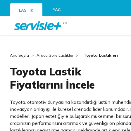
YAĞ
LASTİK
TR
Ana Sayfa
Araca Göre Lastikler
Toyota Lastikleri
Toyota Lastik
Fiyatlarını İncele
Toyota, otomotiv dünyasına kazandırdığı üstün mühendisl
inovasyon anlayışı ile küresel arenada lider konumdadır.
modelleri, Japon estetiğiyle buluşarak mükemmel bir sür
aracınızın performansını artırmak ve güvenliği ön pland
lastiklerinizi değiştirme zamanı geldiğinde artık endişe