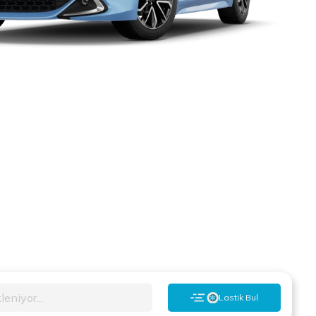
leniyor...
Lastik Bul