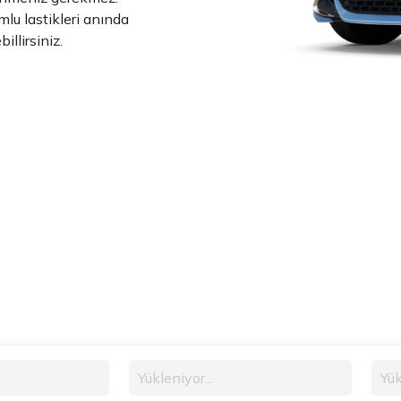
mlu lastikleri anında
illirsiniz.
Yükleniyor...
Yük