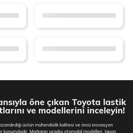
nsıyla öne çıkan Toyota lastik
tlarını ve modellerini inceleyin!
zandırdığı üstün mühendislik kalitesi ve öncü inovasyon
der konumdadır. Markanın sıradışı otomobil modelleri, Japon