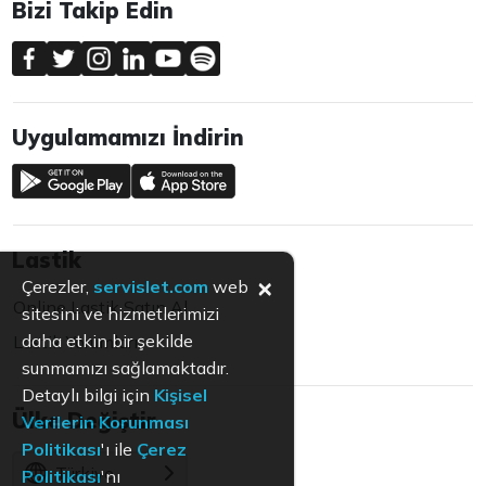
Bizi Takip Edin
Uygulamamızı İndirin
Lastik
×
Çerezler,
servislet.com
web
Online Lastik Satın Al
sitesini ve hizmetlerimizi
daha etkin bir şekilde
Lastik Yorumları
sunmamızı sağlamaktadır.
Detaylı bilgi için
Kişisel
Ülke Değiştir
Verilerin Korunması
Politikası
'ı ile
Çerez
Türkiye
Politikası
'nı