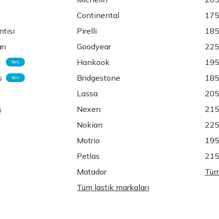
Continental
175
ntisi
Pirelli
185
rı
Goodyear
225
Hankook
195
Yeni
s
Bridgestone
185
Yeni
Lassa
205
ş
Nexen
215
Nokian
225
Motrio
195
Petlas
215
Matador
Tüm 
Tüm lastik markaları