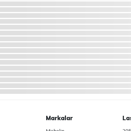
Markalar
La
Michelin
205