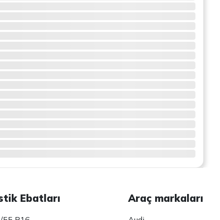
stik Ebatları
Araç markaları
/55 R16
Audi