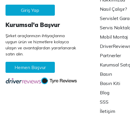
Nasıl Çalışır?
Giriş Yap
Servislet Gara
Kurumsal'a Başvur
Servis Noktala
Şirket araçlarınızın ihtiyaçlarına
Mobil Montaj
uygun ürün ve hizmetlere kolayca
DriverReview
ulaşın ve avantajlardan yararlanarak
satın alın.
Partnerler
Kurumsal Satı
Hemen Başvur
Basın
Basın Kiti
Blog
SSS
İletişim