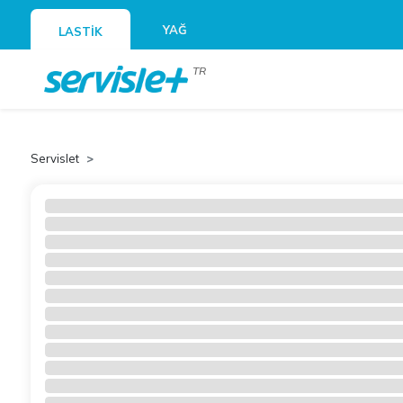
YAĞ
LASTİK
TR
Servislet