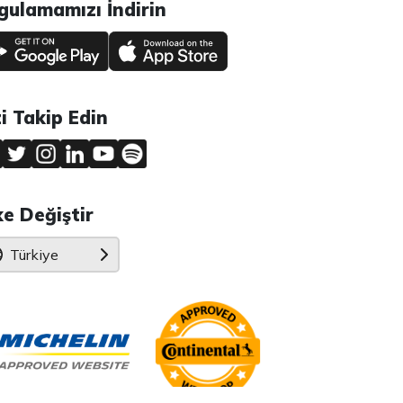
gulamamızı İndirin
zi Takip Edin
ke Değiştir
Türkiye