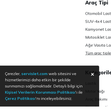
Araç Tipi
Otomobil Lasti
SUV-4x4 Lasti
Kamyonet Last
Motosiklet Las
Ağır Vasıta Las
Tüm araç tiple
Kategoril
×
Çerezler,
servislet.com
web sitesini ve
hizmetlerimizi daha etkin bir şekilde
Lastik
sunmamızı sağlamaktadır. Detaylı bilgi için
Motor Yağı
Kişisel Verilerin Korunması Politikası
'ı ile
Çerez Politikası
'nı inceleyebilirsiniz.
Araç Bakımı
Oto ekspertiz