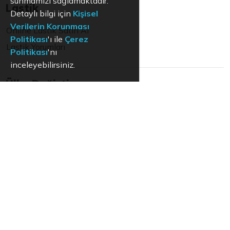
sunmamızı sağlamaktadır.
Lastik
Detaylı bilgi için
Kişisel
Verilerin Korunması
Online Lastik Satın Al
Politikası
'ı ile
Çerez
Lastik Yorumları
Politikası
'nı
inceleyebilirsiniz.
Ülke Değiştir
Türkiye