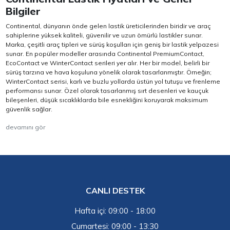
Bilgiler
Continental, dünyanın önde gelen lastik üreticilerinden biridir ve araç
sahiplerine yüksek kaliteli, güvenilir ve uzun ömürlü lastikler sunar.
Marka, çeşitli araç tipleri ve sürüş koşulları için geniş bir lastik yelpazesi
sunar. En popüler modeller arasında Continental PremiumContact,
EcoContact ve WinterContact serileri yer alır. Her bir model, belirli bir
sürüş tarzına ve hava koşuluna yönelik olarak tasarlanmıştır. Örneğin;
WinterContact serisi, karlı ve buzlu yollarda üstün yol tutuşu ve frenleme
performansı sunar. Özel olarak tasarlanmış sırt desenleri ve kauçuk
bileşenleri, düşük sıcaklıklarda bile esnekliğini koruyarak maksimum
güvenlik sağlar.
devamını gör
CANLI DESTEK
Hafta içi: 09:00 - 18:00
Cumartesi: 09:00 - 13:30