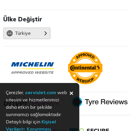
Ülke Değiştir
Türkiye
×
Çerezler,
servislet.com
web
sitesini ve hizmetlerimizi
daha etkin bir şekilde
sunmamızı sağlamaktadır.
Detaylı bilgi için
Kişisel
Verilerin Korunması