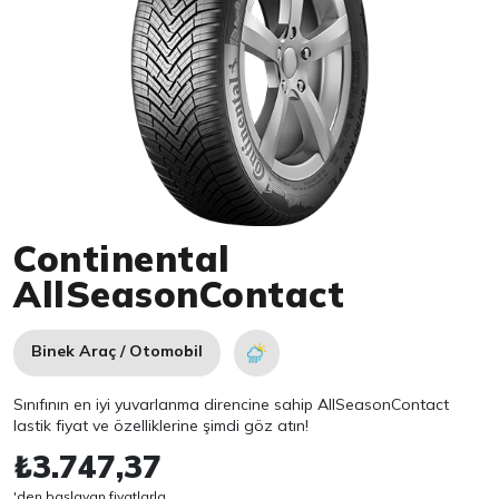
Item 1 of 1
Continental
AllSeasonContact
Binek Araç / Otomobil
Sınıfının en iyi yuvarlanma direncine sahip AllSeasonContact
lastik fiyat ve özelliklerine şimdi göz atın!
₺3.747,37
'den başlayan fiyatlarla