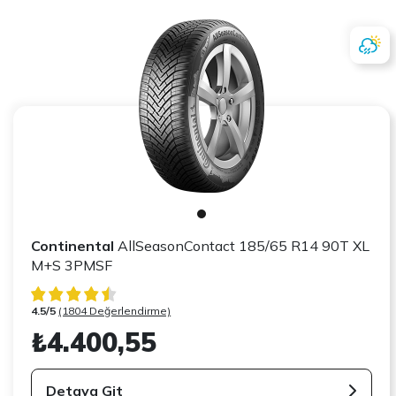
Continental
AllSeasonContact 185/65 R14 90T XL
M+S 3PMSF
4.5/5
(1804 Değerlendirme)
₺4.400,55
Detaya Git