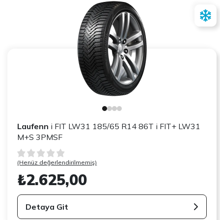
Laufenn
i FIT LW31 185/65 R14 86T i FIT+ LW31
M+S 3PMSF
(Henüz değerlendirilmemiş)
₺2.625,00
Detaya Git