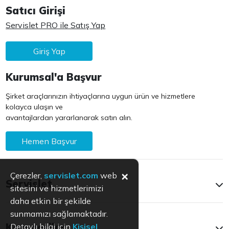
Satıcı Girişi
Servislet PRO ile Satış Yap
Giriş Yap
Kurumsal'a Başvur
Şirket araçlarınızın ihtiyaçlarına uygun ürün ve hizmetlere
kolayca ulaşın ve
avantajlardan yararlanarak satın alın.
Hemen Başvur
×
Çerezler,
servislet.com
web
Servislet
sitesini ve hizmetlerimizi
daha etkin bir şekilde
sunmamızı sağlamaktadır.
Kategoriler
Detaylı bilgi için
Kişisel