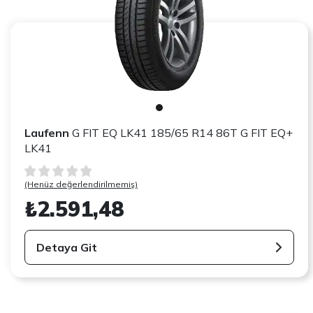
Laufenn
G FIT EQ LK41 185/65 R14 86T G FIT EQ+
LK41
(Henüz değerlendirilmemiş)
₺2.591,48
Detaya Git