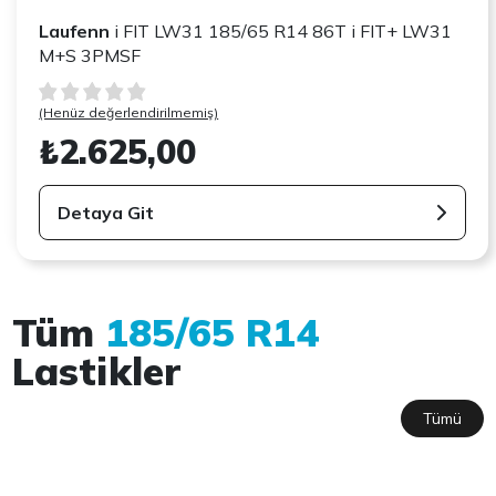
Laufenn
i FIT LW31 185/65 R14 86T i FIT+ LW31
M+S 3PMSF
(Henüz değerlendirilmemiş)
₺2.625,00
Detaya Git
Tüm
185/65 R14
Lastikler
Tümü