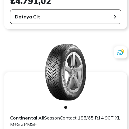
₺4.791,02
Detaya Git
Continental
AllSeasonContact 185/65 R14 90T XL
M+S 3PMSF