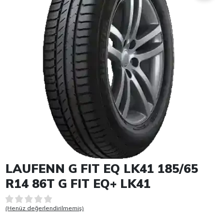
Item 1 of 1
LAUFENN G FIT EQ LK41 185/65
R14 86T G FIT EQ+ LK41
(Henüz değerlendirilmemiş)