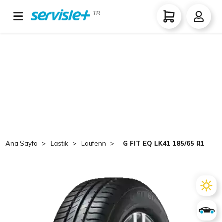
TR
Ana Sayfa
Lastik
Laufenn
G FIT EQ LK41 185/65 R14 86