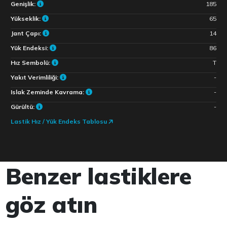
Genişlik:
185
Yükseklik:
65
Jant Çapı:
14
Yük Endeksi:
86
Hız Sembolü:
T
Yakıt Verimliliği:
-
Islak Zeminde Kavrama:
-
Gürültü:
-
Lastik Hız / Yük Endeks Tablosu
Benzer lastiklere
göz atın