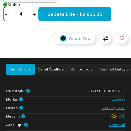
Stokta
-
+
Sepete Ekle - ₺9.825,32
Yorum Yap
Teknik Bilgiler
Genel Özellikler
Kampanyalar
Teslimat Detayları
Ürün Kodu:
185-65R14-1030548-L
Marka:
Laufenn
Desen:
G FIT EQ LK41
Yaz
Mevsim:
Araç Tipi:
Otomobil