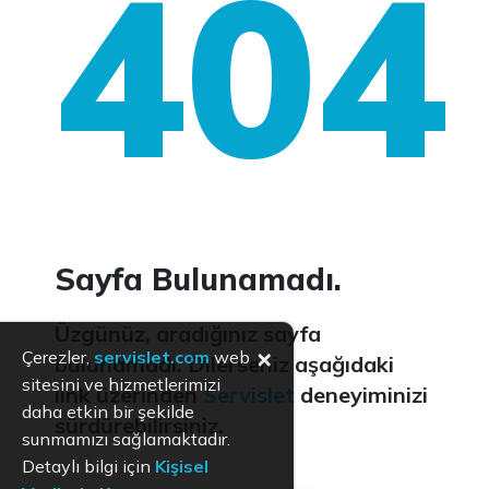
404
Sayfa Bulunamadı.
Üzgünüz, aradığınız sayfa
×
Çerezler,
servislet.com
web
bulunamadı. Dilerseniz aşağıdaki
sitesini ve hizmetlerimizi
link üzerinden
Servislet
deneyiminizi
daha etkin bir şekilde
sürdürebilirsiniz.
sunmamızı sağlamaktadır.
Detaylı bilgi için
Kişisel