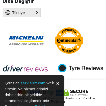
Ülke Değiştir
Türkiye
×
Çerezler,
servislet.com
web
sitesini ve hizmetlerimizi
daha etkin bir şekilde
KVKK
Aydınlatma Metni
Kullanım Koşulları
Hizmet Politikası
sunmamızı sağlamaktadır.
Çerez Politikası