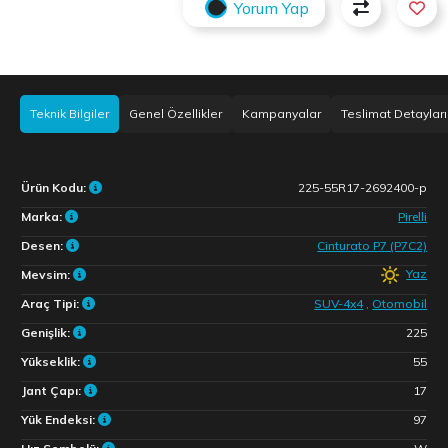
Yorum Yap
Teknik Bilgiler
Genel Özellikler
Kampanyalar
Teslimat Detayları
Ürün Kodu:
225-55R17-2692400-p
Marka:
Pirelli
Desen:
Cinturato P7 (P7C2)
Yaz
Mevsim:
Araç Tipi:
SUV-4x4
,
Otomobil
Genişlik:
225
Yükseklik:
55
Jant Çapı:
17
Yük Endeksi:
97