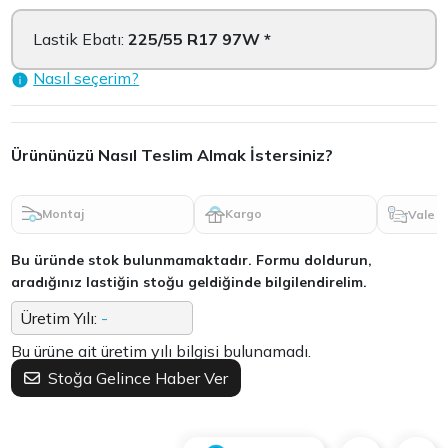
Lastik Ebatı:
225/55 R17 97W *
Nasıl seçerim?
Ürününüzü Nasıl Teslim Almak İstersiniz?
Montaj
Kargo
Vale
Bu üründe stok bulunmamaktadır. Formu doldurun,
aradığınız lastiğin stoğu geldiğinde bilgilendirelim.
Üretim Yılı:
-
Bu ürüne ait üretim yılı bilgisi bulunamadı.
Stoğa Gelince Haber Ver