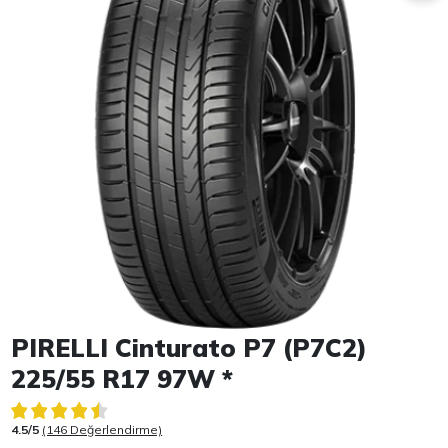
Item 1 of 1
PIRELLI Cinturato P7 (P7C2)
225/55 R17 97W *
4.5/5
(146 Değerlendirme)