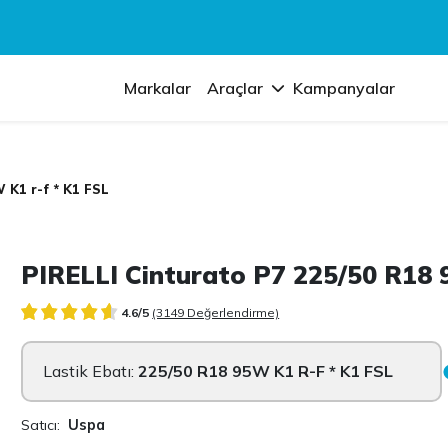
Markalar
Araçlar
Kampanyalar
 K1 r-f * K1 FSL
PIRELLI Cinturato P7 225/50 R18 
4.6/5
(3149 Değerlendirme)
Lastik Ebatı:
225/50 R18 95W K1 R-F * K1 FSL
Satıcı:
Uspa