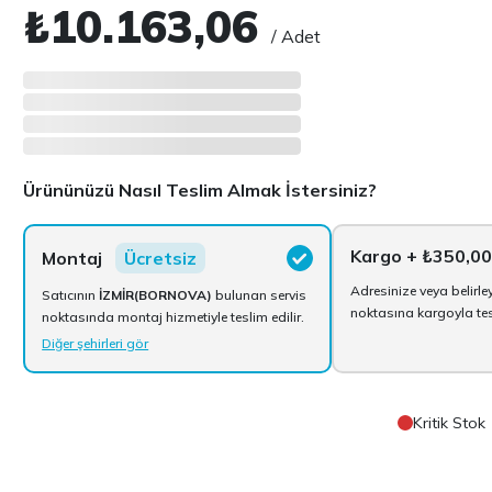
₺10.163,06
/ Adet
Ürününüzü Nasıl Teslim Almak İstersiniz?
Kargo
+ ₺350,0
Montaj
Ücretsiz
Adresinize veya belirle
Satıcının
İZMİR(BORNOVA)
bulunan servis
noktasına kargoyla tesl
noktasında montaj hizmetiyle teslim edilir.
Diğer şehirleri gör
Kritik Stok