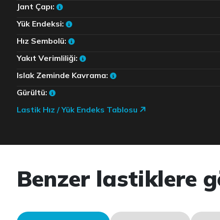
Jant Çapı:
Yük Endeksi:
Hız Sembolü:
Yakıt Verimliliği:
Islak Zeminde Kavrama:
Gürültü:
Lastik Hız / Yük Endeks Tablosu
Benzer lastiklere g