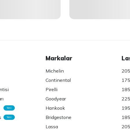
Markalar
La
Michelin
205
Continental
175
ntisi
Pirelli
185
rı
Goodyear
225
Hankook
195
Yeni
s
Bridgestone
185
Yeni
Lassa
205