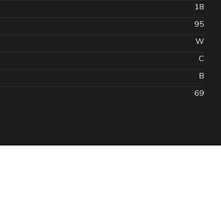
18
95
W
C
B
69