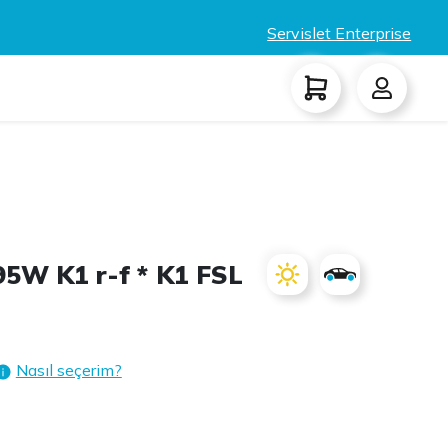
Servislet Enterprise
95W K1 r-f * K1 FSL
Nasıl seçerim?