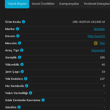
Teknik Bilgiler
Genel Özellikler
Kampanyalar
Teslimat Detayları
Ürün Kodu:
285-40ZR19-261405-M
Marka:
Michelin
Desen:
Pilot Sport 5
Yaz
Mevsim:
Araç Tipi:
Otomobil
Genişlik:
285
Yükseklik:
40
Jant Çapı:
19
Yük Endeksi:
107
Hız Sembolü:
Y
Yakıt Verimliliği:
-
Islak Zeminde Kavrama:
-
Gürültü:
-