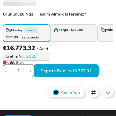
Ürününüzü Nasıl Teslim Almak İstersiniz?
Kargo
+ ₺350,00
Vale
+
Montaj
Ücretsiz
İSTANBUL
şehir seçin
₺16.773,32
/ Adet
Üretim Yılı:
2025
Kritik Stok
-
+
Sepete Ekle - ₺16.773,32
Yorum Yap