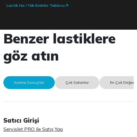
Lastik Hız / Yük Endeks Tablosu
Benzer lastiklere
göz atın
Arama Sonuçları
Çok Satanlar
En Çok Değerle
Satıcı Girişi
Servislet PRO ile Satış Yap