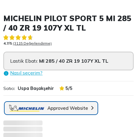
Item 1 of 3
MICHELIN PILOT SPORT 5 MI 285
/ 40 ZR 19 107Y XL TL
4.7/5
(3115 Değerlendirme)
Lastik Ebatı:
MI 285 / 40 ZR 19 107Y XL TL
Nasıl seçerim?
Satıcı:
Uspa Başakşehir
5/5
Approved Website