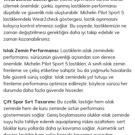
izlemek önemlidir; çünkü, aşınmış lastiklerin performansı
düşebilir ve güvenlik riski oluşturabilir. Michelin Pilot Sport 5
lastiklerindeki Wear2check göstergesi, lastik aşınmasını
kolayca kontrol etmenizi sağlar. Bu sayede, lastiklerinizin ne
zaman değiştirilmesi gerektiğini daha iyi takip edebilir ve
zaman kazanabilirsiniz.
Islak Zemin Performansı:
Lastiklerin ıslak zemindeki
performansı, sürücünün güvenliği açısından son derece
önemlidir. Michelin Pilot Sport 5 lastikleri, A sınıfı ıslak zemin
frenleme ve çekiş etiketine sahiptir, bu da yağmurlu havalarda
bile güvenli sürüş sağlar. Islak zemindeki yol tutuşu ve
frenleme performansı optimize edilmiştir, böylece sürücü her
durumda daha fazla güvende hisseder.
Çift Spor Sırt Tasarımı:
Bu özellik, lastiğin hem ıslak
zeminde hem de kuru zeminde üstün performans
göstermesini sağlar. Geniş boylamasına oluklar ıslak zeminde
suyu hızla tahliye ederek aquaplaning riskini azaltırken, sert
bloklar kuru yollarda daha iyi kavrama sağlar. Asimetrik sırt
deseni, lastiğin hem çekiş hem de kavrama açısından