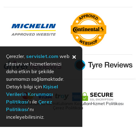
×
Çerezler,
servislet.com
web
sitesini ve hizmetlerimizi
daha etkin bir şekilde
sunmamızı sağlamaktadır.
Detaylı bilgi için
Kişisel
Verilerin Korunması
Politikası
'ı ile
Çerez
KVKK
Aydınlatma Metni
Kullanım Koşulları
Hizmet Politikası
Çerez Politikası
Politikası
'nı
inceleyebilirsiniz.