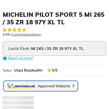
Item 1 of 3
MICHELIN PILOT SPORT 5 MI 265
/ 35 ZR 18 97Y XL TL
4.7/5
(3115 Değerlendirme)
Lastik Ebatı:
MI 265 / 35 ZR 18 97Y XL TL
Nasıl seçerim?
Satıcı:
Uspa Başakşehir
5/5
Approved Website