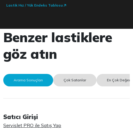
Lastik Hız / Yük Endeks Tablosu
Benzer lastiklere
göz atın
Arama Sonuçları
Çok Satanlar
En Çok Değerle
Satıcı Girişi
Servislet PRO ile Satış Yap