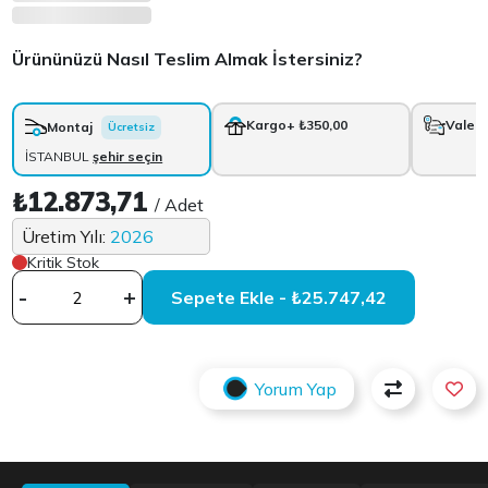
Ürününüzü Nasıl Teslim Almak İstersiniz?
Kargo
+ ₺350,00
Vale
+
Montaj
Ücretsiz
İSTANBUL
şehir seçin
₺12.873,71
/ Adet
Üretim Yılı:
2026
Kritik Stok
-
+
Sepete Ekle - ₺25.747,42
Yorum Yap