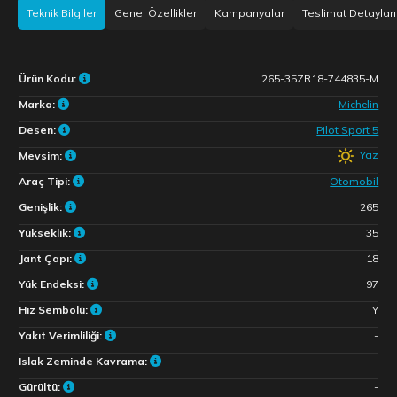
Teknik Bilgiler
Genel Özellikler
Kampanyalar
Teslimat Detayları
Ürün Kodu:
265-35ZR18-744835-M
Marka:
Michelin
Desen:
Pilot Sport 5
Yaz
Mevsim:
Araç Tipi:
Otomobil
Genişlik:
265
Yükseklik:
35
Jant Çapı:
18
Yük Endeksi:
97
Hız Sembolü:
Y
Yakıt Verimliliği:
-
Islak Zeminde Kavrama:
-
Gürültü:
-