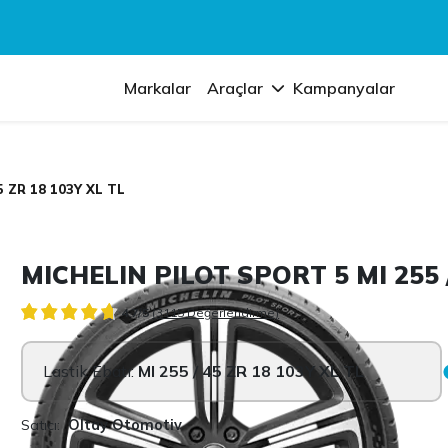
Markalar
Araçlar
Kampanyalar
5 ZR 18 103Y XL TL
MICHELIN PILOT SPORT 5 MI 255 /
4.7/5
(3115 Değerlendirme)
Lastik Ebatı:
MI 255 / 45 ZR 18 103Y XL TL
Satıcı:
Oltay Otomotiv