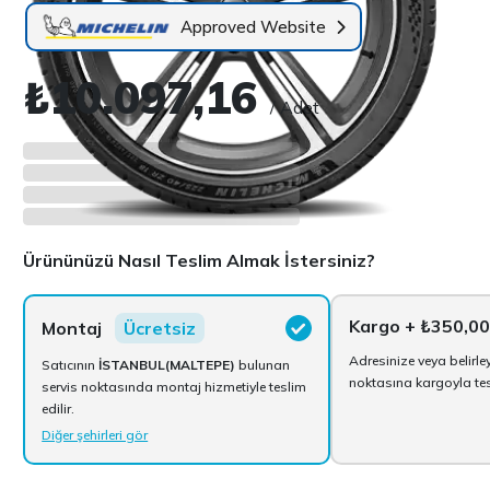
Approved Website
₺10.097,16
/ Adet
Ürününüzü Nasıl Teslim Almak İstersiniz?
Kargo
+ ₺350,00
Montaj
Ücretsiz
Adresinize veya belirle
Satıcının
İSTANBUL(MALTEPE)
bulunan
noktasına kargoyla tesl
servis noktasında montaj hizmetiyle teslim
edilir.
Diğer şehirleri gör