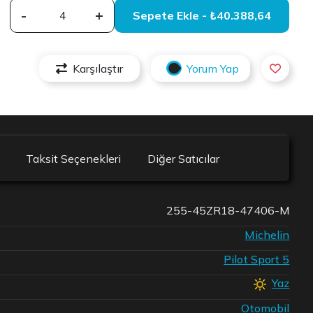
-
+
Sepete Ekle - ₺40.388,64
Karşılaştır
Yorum Yap
Taksit Seçenekleri
Diğer Satıcılar
255-45ZR18-47406-M
Michelin
Pilot Sport 5
Yaz
Otomobil