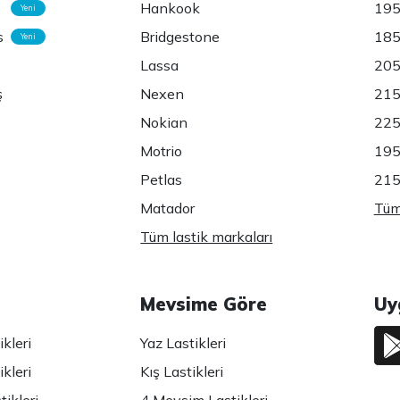
Hankook
195
Yeni
s
Bridgestone
185
Yeni
Lassa
205
ş
Nexen
215
Nokian
225
Motrio
195
Petlas
215
Matador
Tüm 
Tüm lastik markaları
Mevsime Göre
Uy
kleri
Yaz Lastikleri
kleri
Kış Lastikleri