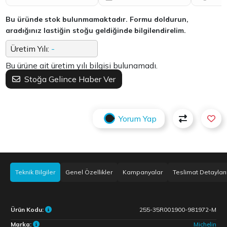
Bu üründe stok bulunmamaktadır. Formu doldurun,
aradığınız lastiğin stoğu geldiğinde bilgilendirelim.
Üretim Yılı:
-
Bu ürüne ait üretim yılı bilgisi bulunamadı.
Stoğa Gelince Haber Ver
Yorum Yap
Teknik Bilgiler
Genel Özellikler
Kampanyalar
Teslimat Detayları
Ürün Kodu:
255-35R001900-981972-M
Marka:
Michelin