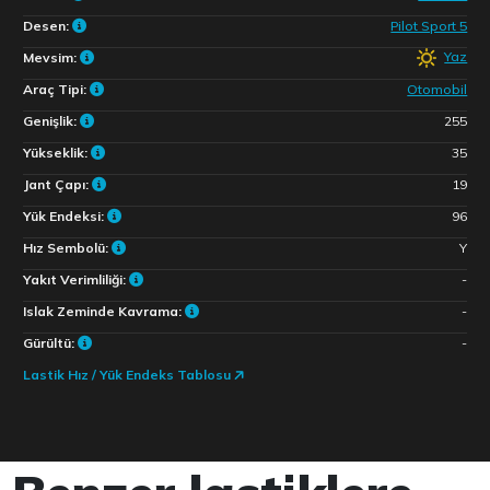
Desen:
Pilot Sport 5
Yaz
Mevsim:
Araç Tipi:
Otomobil
Genişlik:
255
Yükseklik:
35
Jant Çapı:
19
Yük Endeksi:
96
Hız Sembolü:
Y
Yakıt Verimliliği:
-
Islak Zeminde Kavrama:
-
Gürültü:
-
Lastik Hız / Yük Endeks Tablosu