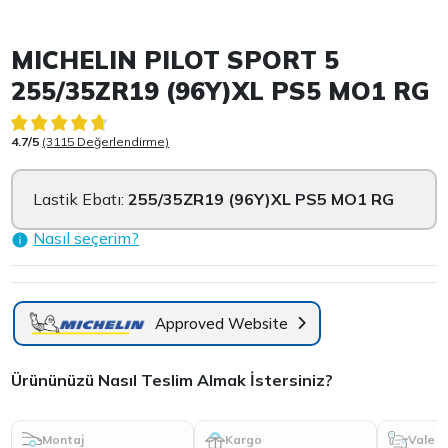
Item 1 of 3
MICHELIN PILOT SPORT 5
255/35ZR19 (96Y)XL PS5 MO1 RG
4.7/5
(3115 Değerlendirme)
Lastik Ebatı:
255/35ZR19 (96Y)XL PS5 MO1 RG
Nasıl seçerim?
Approved Website
Ürününüzü Nasıl Teslim Almak İstersiniz?
Montaj
Kargo
Vale