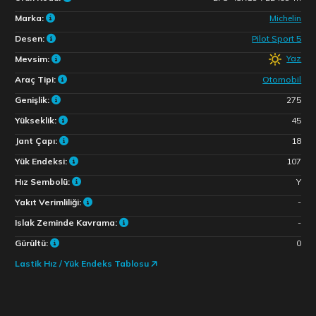
Marka:
Michelin
Desen:
Pilot Sport 5
Yaz
Mevsim:
Araç Tipi:
Otomobil
Genişlik:
275
Yükseklik:
45
Jant Çapı:
18
Yük Endeksi:
107
Hız Sembolü:
Y
Yakıt Verimliliği:
-
Islak Zeminde Kavrama:
-
Gürültü:
0
Lastik Hız / Yük Endeks Tablosu