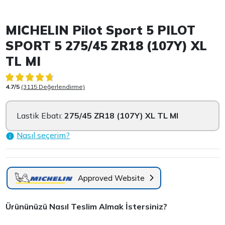
Item 1 of 3
MICHELIN Pilot Sport 5 PILOT
SPORT 5 275/45 ZR18 (107Y) XL
TL MI
4.7/5
(3115 Değerlendirme)
Lastik Ebatı:
275/45 ZR18 (107Y) XL TL MI
Nasıl seçerim?
Approved Website
Ürününüzü Nasıl Teslim Almak İstersiniz?