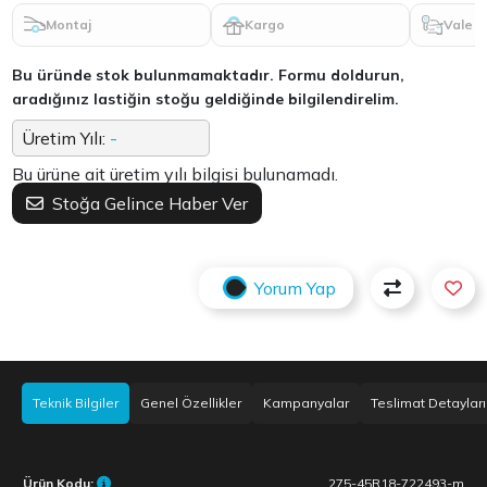
Montaj
Kargo
Vale
Bu üründe stok bulunmamaktadır. Formu doldurun,
aradığınız lastiğin stoğu geldiğinde bilgilendirelim.
Üretim Yılı:
-
Bu ürüne ait üretim yılı bilgisi bulunamadı.
Stoğa Gelince Haber Ver
Yorum Yap
Teknik Bilgiler
Genel Özellikler
Kampanyalar
Teslimat Detayları
Ürün Kodu:
275-45R18-722493-m