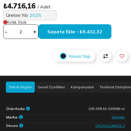
₺4.716,16
/ Adet
Üretim Yılı:
2025
Kritik Stok
-
+
Sepete Ekle - ₺9.432,32
Yorum Yap
Teknik Bilgiler
Genel Özellikler
Kampanyalar
Teslimat Detayları
Ürün Kodu:
205-55R16-339096-m
Marka:
Michelin
Desen:
CROSSCLIMATE 3