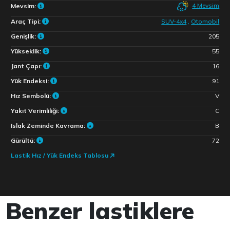
4 Mevsim
Mevsim:
Araç Tipi:
SUV-4x4
,
Otomobil
Genişlik:
205
Yükseklik:
55
Jant Çapı:
16
Yük Endeksi:
91
Hız Sembolü:
V
Yakıt Verimliliği:
C
Islak Zeminde Kavrama:
B
Gürültü:
72
Lastik Hız / Yük Endeks Tablosu
Benzer lastiklere