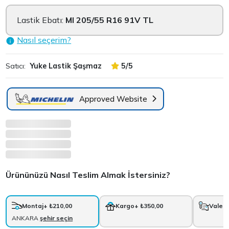
Lastik Ebatı:
MI 205/55 R16 91V TL
Nasıl seçerim?
Satıcı:
Yuke Lastik Şaşmaz
5/5
Approved Website
Ürününüzü Nasıl Teslim Almak İstersiniz?
Montaj
+ ₺210,00
Kargo
+ ₺350,00
Vale
+
ANKARA
şehir seçin