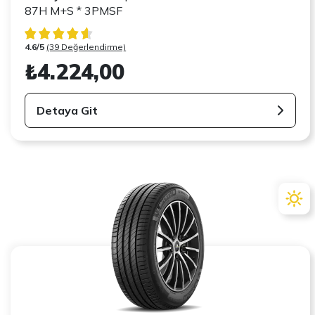
87H M+S * 3PMSF
4.6/5
(39 Değerlendirme)
₺4.224,00
Detaya Git