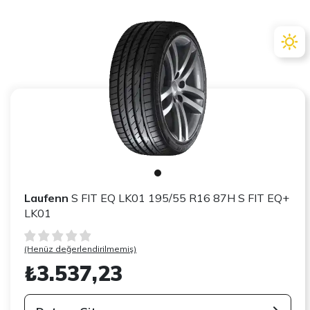
Laufenn
S FIT EQ LK01 195/55 R16 87H S FIT EQ+
LK01
(Henüz değerlendirilmemiş)
₺3.537,23