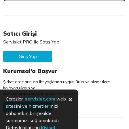
Satıcı Girişi
Servislet PRO ile Satış Yap
Giriş Yap
Kurumsal'a Başvur
Şirket araçlarınızın ihtiyaçlarına uygun ürün ve hizmetlere
kolayca ulaşın ve
avantajlardan yararlanarak satın alın.
×
Çerezler,
servislet.com
web
sitesini ve hizmetlerimizi
Hemen Başvur
daha etkin bir şekilde
sunmamızı sağlamaktadır.
Detaylı bilgi için
Kişisel