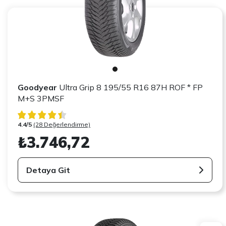
Goodyear
Ultra Grip 8 195/55 R16 87H ROF * FP
M+S 3PMSF
4.4/5
(28 Değerlendirme)
₺3.746,72
Detaya Git