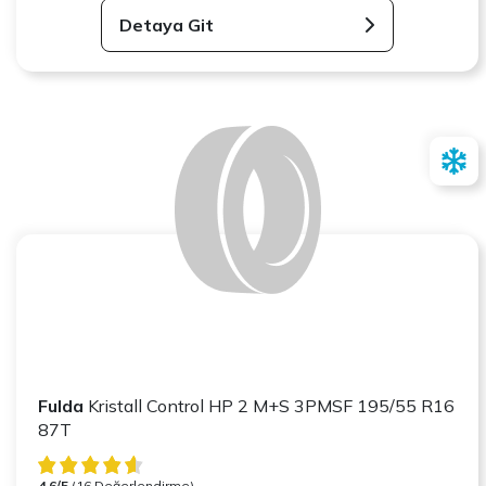
Detaya Git
Fulda
Kristall Control HP 2 M+S 3PMSF 195/55 R16
87T
4.6/5
(16 Değerlendirme)