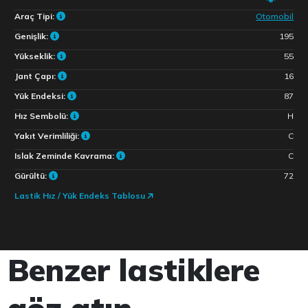
Araç Tipi:
Otomobil
Genişlik:
195
Yükseklik:
55
Jant Çapı:
16
Yük Endeksi:
87
Hız Sembolü:
H
Yakıt Verimliliği:
C
Islak Zeminde Kavrama:
C
Gürültü:
72
Lastik Hız / Yük Endeks Tablosu
Benzer lastiklere
göz atın