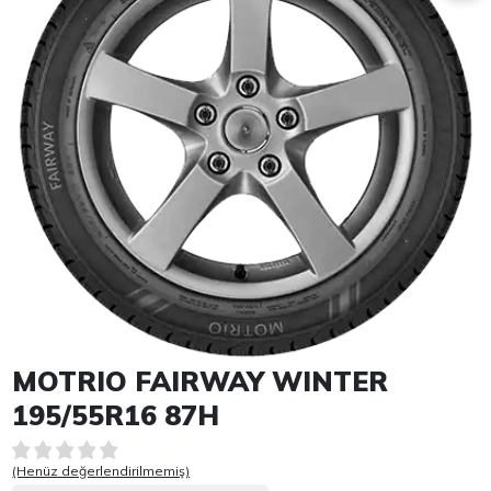
Item 1 of 1
MOTRIO FAIRWAY WINTER
195/55R16 87H
(Henüz değerlendirilmemiş)