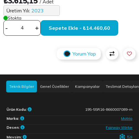
₺3.615,15
/ Adet
Üretim Yılı:
2023
Stokta
-
+
Sepete Ekle - ₺14.460,60
Yorum Yap
Teknik Bilgiler
Genel Özellikler
Kampanyalar
Teslimat Detayları
Ürün Kodu:
195-55R16-8660007089-m
Marka:
Motrio
Desen:
Fairway Winter
Kış
Mevsim: