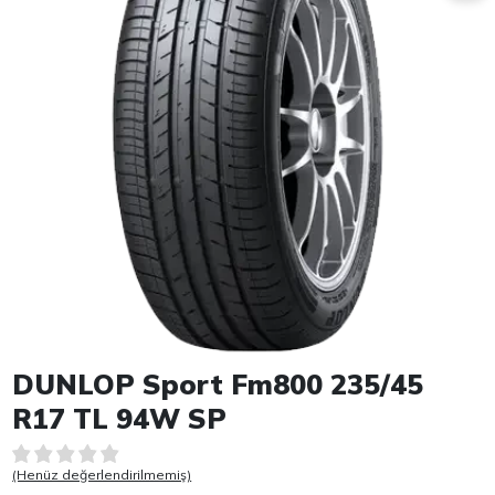
Item 1 of 1
DUNLOP Sport Fm800 235/45
R17 TL 94W SP
(Henüz değerlendirilmemiş)