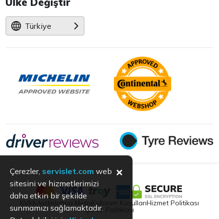
Ülke Değiştir
Türkiye
×
Çerezler,
servislet.com
web
sitesini ve hizmetlerimizi
daha etkin bir şekilde
KVKK
Aydınlatma Metni
Kullanım Koşulları
Hizmet Politikası
sunmamızı sağlamaktadır.
Çerez Politikası