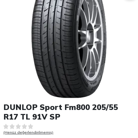
Item 1 of 1
DUNLOP Sport Fm800 205/55
R17 TL 91V SP
(Henüz değerlendirilmemiş)