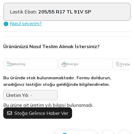
Lastik Ebatı:
205/55 R17 TL 91V SP
Nasıl seçerim?
Ürününüzü Nasıl Teslim Almak İstersiniz?
Montaj
Kargo
Vale
Bu üründe stok bulunmamaktadır. Formu doldurun,
aradığınız lastiğin stoğu geldiğinde bilgilendirelim.
Üretim Yılı:
-
Bu ürüne ait üretim yılı bilgisi bulunamadı.
Stoğa Gelince Haber Ver