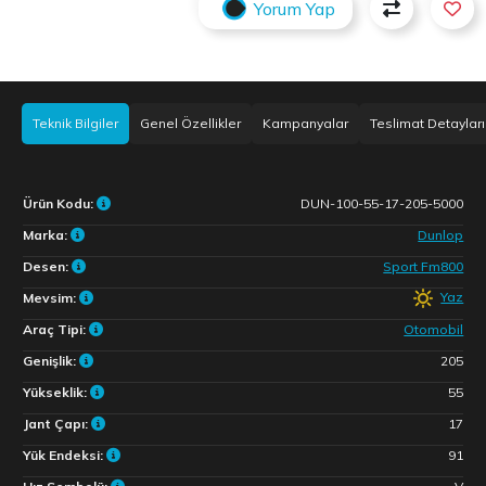
Yorum Yap
Teknik Bilgiler
Genel Özellikler
Kampanyalar
Teslimat Detayları
Ürün Kodu:
DUN-100-55-17-205-5000
Marka:
Dunlop
Desen:
Sport Fm800
Yaz
Mevsim:
Araç Tipi:
Otomobil
Genişlik:
205
Yükseklik:
55
Jant Çapı:
17
Yük Endeksi:
91