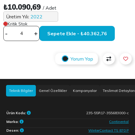
₺10.090,69
/ Adet
Üretim Yılı:
2022
Kritik Stok
-
+
Sepete Ekle - ₺40.362,76
Yorum Yap
Teknik Bilgiler
Genel Özellikler
Kampanyalar
Teslimat Detayları
Ürün Kodu:
235-55R17-355683000-c
Marka:
Continental
Desen:
WinterContact TS 870 P