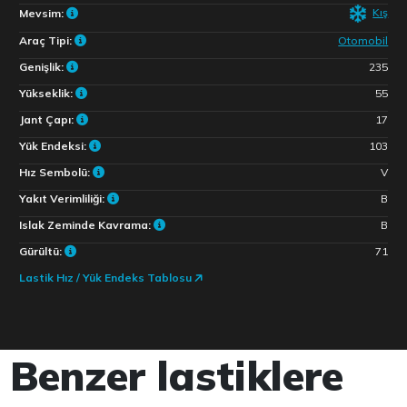
Kış
Mevsim:
Araç Tipi:
Otomobil
Genişlik:
235
Yükseklik:
55
Jant Çapı:
17
Yük Endeksi:
103
Hız Sembolü:
V
Yakıt Verimliliği:
B
Islak Zeminde Kavrama:
B
Gürültü:
71
Lastik Hız / Yük Endeks Tablosu
Benzer lastiklere