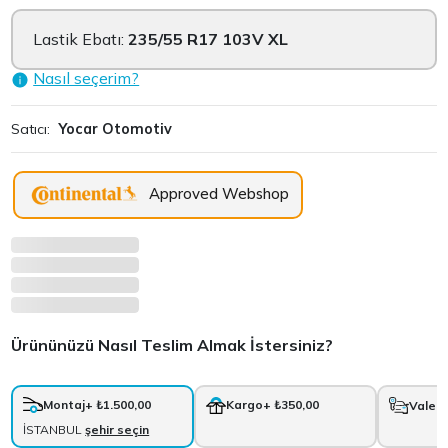
Lastik Ebatı:
235/55 R17 103V XL
Nasıl seçerim?
Satıcı:
Yocar Otomotiv
Approved Webshop
Ürününüzü Nasıl Teslim Almak İstersiniz?
Montaj
+ ₺1.500,00
Kargo
+ ₺350,00
Vale
+
İSTANBUL
şehir seçin