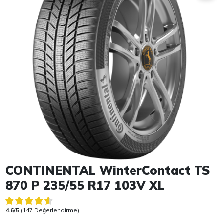
Item 1 of 1
CONTINENTAL WinterContact TS
870 P 235/55 R17 103V XL
4.6/5
(147 Değerlendirme)