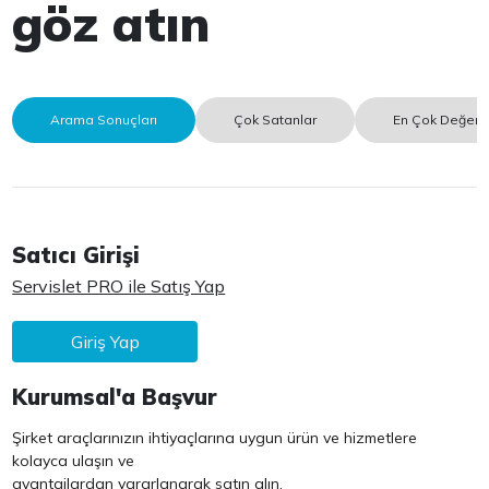
göz atın
Arama Sonuçları
Çok Satanlar
En Çok Değerle
Satıcı Girişi
Servislet PRO ile Satış Yap
Giriş Yap
Kurumsal'a Başvur
Şirket araçlarınızın ihtiyaçlarına uygun ürün ve hizmetlere
kolayca ulaşın ve
avantajlardan yararlanarak satın alın.