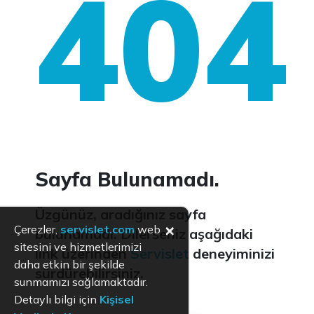
404
Sayfa Bulunamadı.
Üzgünüz, aradığınız sayfa
×
Çerezler,
servislet.com
web
bulunamadı. Dilerseniz aşağıdaki
sitesini ve hizmetlerimizi
link üzerinden
Servislet
deneyiminizi
daha etkin bir şekilde
sürdürebilirsiniz.
sunmamızı sağlamaktadır.
Detaylı bilgi için
Kişisel