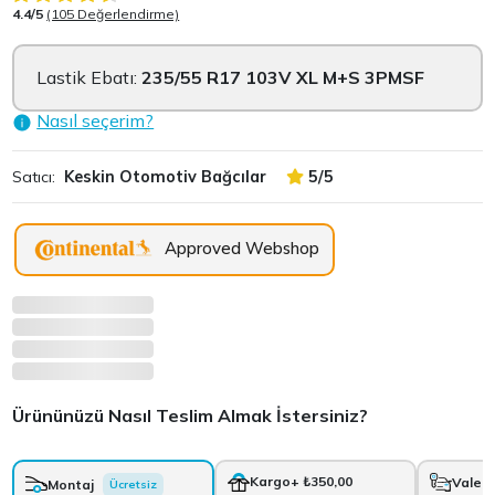
4.4/5
(105 Değerlendirme)
Lastik Ebatı:
235/55 R17 103V XL M+S 3PMSF
Nasıl seçerim?
Satıcı:
Keskin Otomotiv Bağcılar
5/5
Approved Webshop
Ürününüzü Nasıl Teslim Almak İstersiniz?
Kargo
+ ₺350,00
Vale
+
Montaj
Ücretsiz