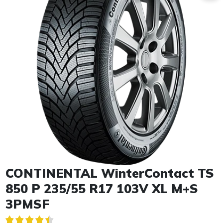
Item 1 of 1
CONTINENTAL WinterContact TS
850 P 235/55 R17 103V XL M+S
3PMSF