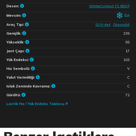
Desen:
WinterContact TS 850 P
Kış
Mevsim:
Araç Tipi:
SUV-4x4
,
Otomobil
Genişlik:
235
Yükseklik:
55
Jant Çapı:
17
Yük Endeksi:
103
Hız Sembolü:
V
Yakıt Verimliliği:
C
Islak Zeminde Kavrama:
C
Gürültü:
72
Lastik Hız / Yük Endeks Tablosu