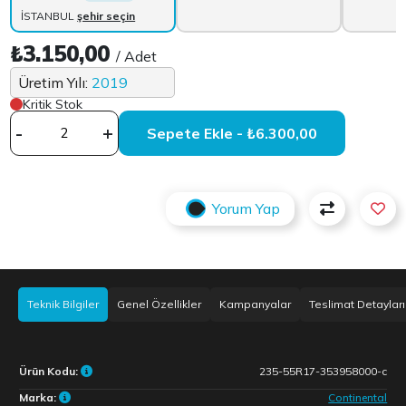
İSTANBUL
şehir seçin
₺3.150,00
/ Adet
Üretim Yılı:
2019
Kritik Stok
-
+
Sepete Ekle - ₺6.300,00
Yorum Yap
Teknik Bilgiler
Genel Özellikler
Kampanyalar
Teslimat Detayları
Ürün Kodu:
235-55R17-353958000-c
Marka:
Continental