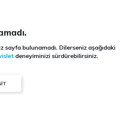
amadı.
z sayfa bulunamadı. Dilerseniz aşağıdaki
islet
deneyiminizi sürdürebilirsiniz.
GİT