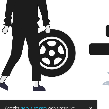
×
Çerezler,
servislet.com
web sitesini ve