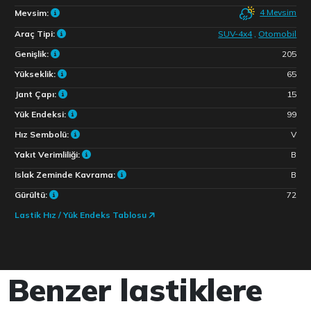
4 Mevsim
Mevsim:
Araç Tipi:
SUV-4x4
,
Otomobil
Genişlik:
205
Yükseklik:
65
Jant Çapı:
15
Yük Endeksi:
99
Hız Sembolü:
V
Yakıt Verimliliği:
B
Islak Zeminde Kavrama:
B
Gürültü:
72
Lastik Hız / Yük Endeks Tablosu
Benzer lastiklere