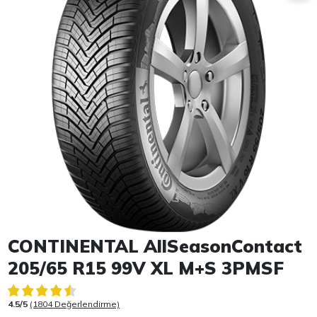
Item 1 of 1
CONTINENTAL AllSeasonContact
205/65 R15 99V XL M+S 3PMSF
4.5/5
(1804 Değerlendirme)