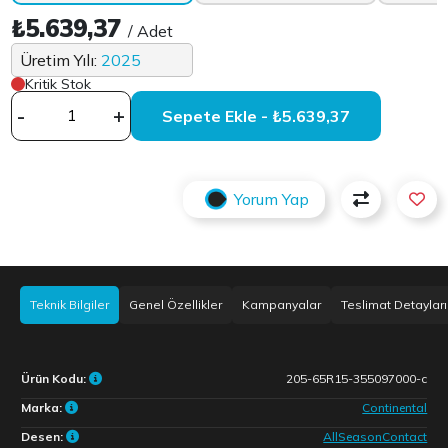
₺5.639,37
/ Adet
Üretim Yılı:
2025
Kritik Stok
-
+
Sepete Ekle - ₺5.639,37
Yorum Yap
Teknik Bilgiler
Genel Özellikler
Kampanyalar
Teslimat Detayları
Ürün Kodu:
205-65R15-355097000-c
Marka:
Continental
Desen:
AllSeasonContact