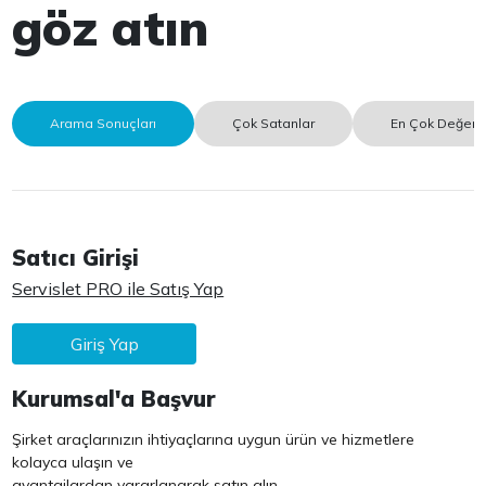
göz atın
Arama Sonuçları
Çok Satanlar
En Çok Değerle
Satıcı Girişi
Servislet PRO ile Satış Yap
Giriş Yap
Kurumsal'a Başvur
Şirket araçlarınızın ihtiyaçlarına uygun ürün ve hizmetlere
kolayca ulaşın ve
avantajlardan yararlanarak satın alın.