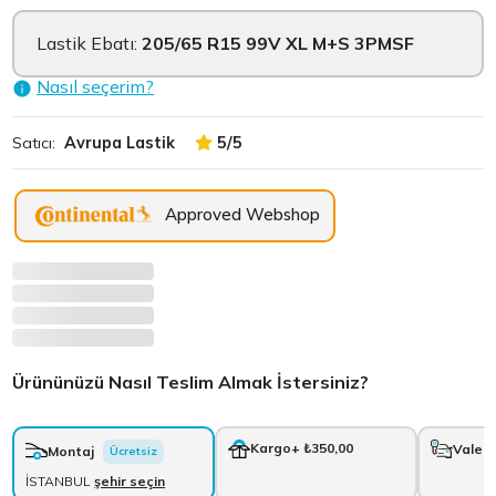
Lastik Ebatı:
205/65 R15 99V XL M+S 3PMSF
Nasıl seçerim?
Satıcı:
Avrupa Lastik
5/5
Approved Webshop
Ürününüzü Nasıl Teslim Almak İstersiniz?
Kargo
+ ₺350,00
Vale
+
Montaj
Ücretsiz
İSTANBUL
şehir seçin