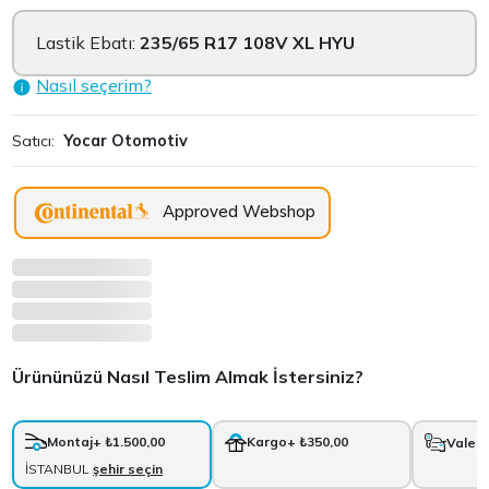
Lastik Ebatı:
235/65 R17 108V XL HYU
Nasıl seçerim?
Satıcı:
Yocar Otomotiv
Approved Webshop
Ürününüzü Nasıl Teslim Almak İstersiniz?
Montaj
+ ₺1.500,00
Kargo
+ ₺350,00
Vale
+
İSTANBUL
şehir seçin