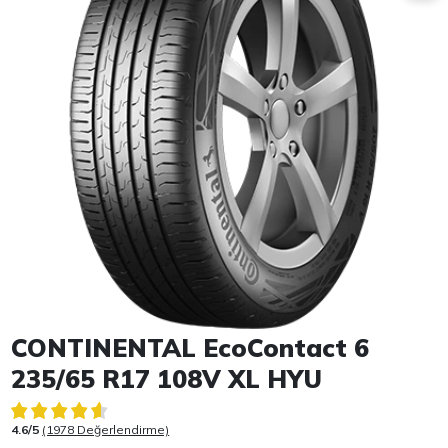
Item 1 of 1
CONTINENTAL EcoContact 6
235/65 R17 108V XL HYU
4.6/5
(1978 Değerlendirme)