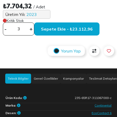
₺7.704,32
/ Adet
Üretim Yılı:
2023
Kritik Stok
-
+
Sepete Ekle - ₺23.112,96
Yorum Yap
Teknik Bilgiler
Genel Özellikler
Kampanyalar
Teslimat Detayları
Ürün Kodu:
235-65R17-311067000-c
Marka:
Continental
Desen:
EcoContact 6