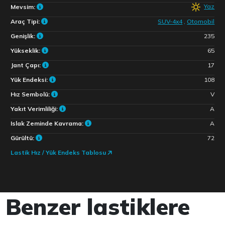
Yaz
Mevsim:
Araç Tipi:
SUV-4x4
,
Otomobil
Genişlik:
235
Yükseklik:
65
Jant Çapı:
17
Yük Endeksi:
108
Hız Sembolü:
V
Yakıt Verimliliği:
A
Islak Zeminde Kavrama:
A
Gürültü:
72
Lastik Hız / Yük Endeks Tablosu
Benzer lastiklere