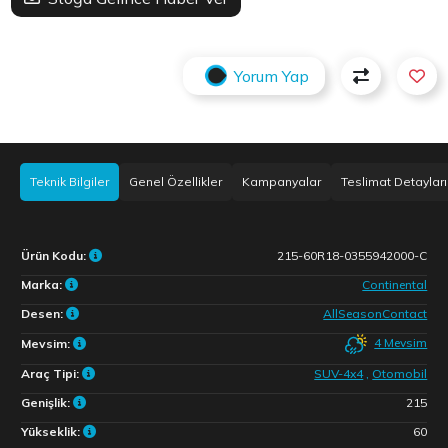
Yorum Yap
Teknik Bilgiler
Genel Özellikler
Kampanyalar
Teslimat Detayları
Ürün Kodu:
215-60R18-0355942000-C
Marka:
Continental
Desen:
AllSeasonContact
4 Mevsim
Mevsim:
Araç Tipi:
SUV-4x4
,
Otomobil
Genişlik:
215
Yükseklik:
60