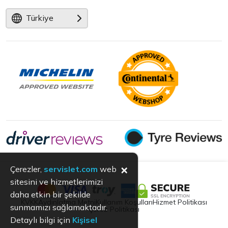
Türkiye
×
Çerezler,
servislet.com
web
sitesini ve hizmetlerimizi
daha etkin bir şekilde
KVKK
Aydınlatma Metni
Kullanım Koşulları
Hizmet Politikası
sunmamızı sağlamaktadır.
Çerez Politikası
Detaylı bilgi için
Kişisel