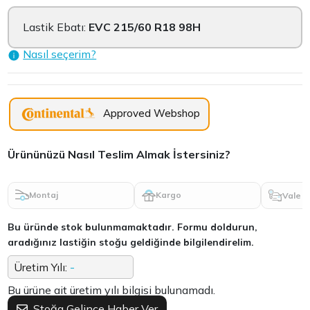
Lastik Ebatı:
EVC 215/60 R18 98H
Nasıl seçerim?
Approved Webshop
Ürününüzü Nasıl Teslim Almak İstersiniz?
Montaj
Kargo
Vale
Bu üründe stok bulunmamaktadır. Formu doldurun,
aradığınız lastiğin stoğu geldiğinde bilgilendirelim.
Üretim Yılı:
-
Bu ürüne ait üretim yılı bilgisi bulunamadı.
Stoğa Gelince Haber Ver