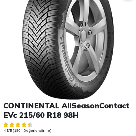
Item 1 of 1
CONTINENTAL AllSeasonContact
EVc 215/60 R18 98H
4.5/5
(1804 Değerlendirme)