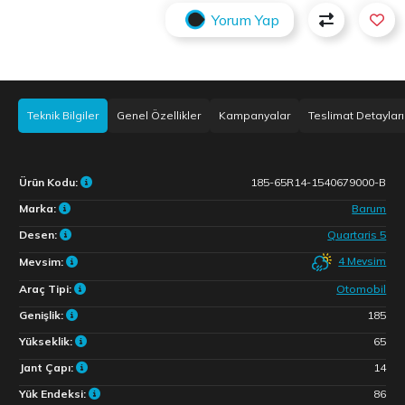
Yorum Yap
Teknik Bilgiler
Genel Özellikler
Kampanyalar
Teslimat Detayları
Ürün Kodu:
185-65R14-1540679000-B
Marka:
Barum
Desen:
Quartaris 5
4 Mevsim
Mevsim:
Araç Tipi:
Otomobil
Genişlik:
185
Yükseklik:
65
Jant Çapı:
14
Yük Endeksi:
86