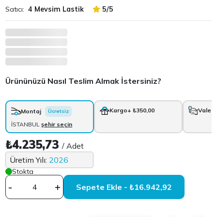
Satıcı:
4 Mevsim Lastik
5/5
Ürününüzü Nasıl Teslim Almak İstersiniz?
Kargo
+ ₺350,00
Vale
+
Montaj
Ücretsiz
İSTANBUL
şehir seçin
₺4.235,73
/ Adet
Üretim Yılı:
2026
Stokta
-
+
Sepete Ekle - ₺16.942,92