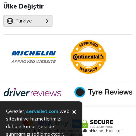
Ülke Değiştir
Türkiye
×
Çerezler,
servislet.com
web
sitesini ve hizmetlerimizi
daha etkin bir şekilde
KVKK
Aydınlatma Metni
Kullanım Koşulları
Hizmet Politikası
sunmamızı sağlamaktadır.
Çerez Politikası