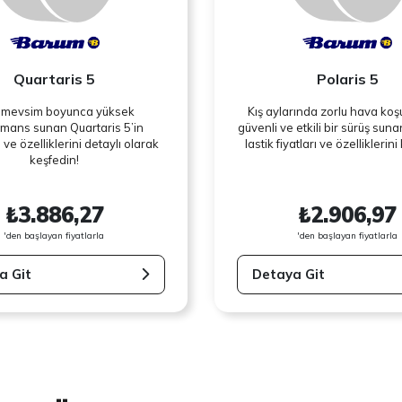
Quartaris 5
Polaris 5
 mevsim boyunca yüksek
Kış aylarında zorlu hava koş
mans sunan Quartaris 5’in
güvenli ve etkili bir sürüş suna
ı ve özelliklerini detaylı olarak
lastik fiyatları ve özelliklerin
keşfedin!
₺3.886,27
₺2.906,97
'den başlayan fiyatlarla
'den başlayan fiyatlarla
a Git
Detaya Git