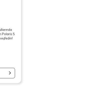
ullarında
n Polaris 5
i keşfedin!