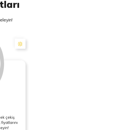
tları
eleyin!
sek çekiş
fiyatlarını
leyin!