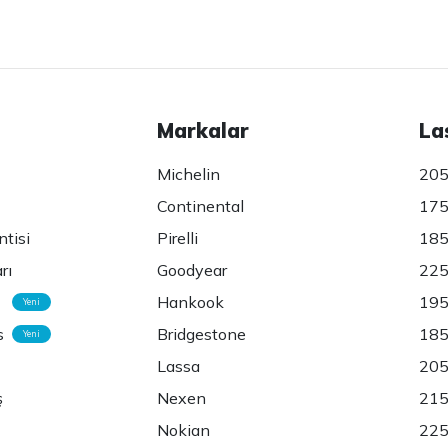
Markalar
La
Michelin
205
Continental
175
ntisi
Pirelli
185
rı
Goodyear
225
Hankook
195
Yeni
s
Bridgestone
185
Yeni
Lassa
205
ş
Nexen
215
Nokian
225