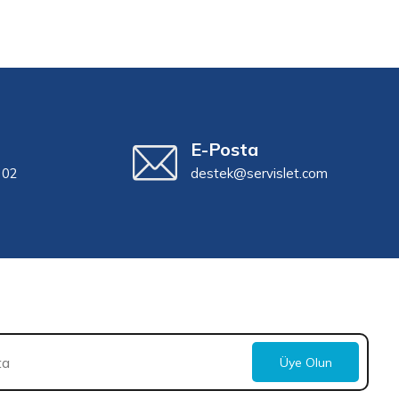
E-Posta
 02
destek@servislet.com
Üye Olun