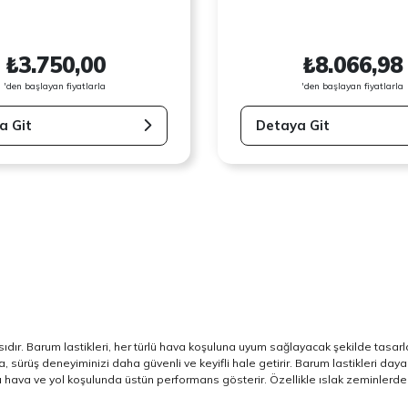
₺3.750,00
₺8.066,98
'den başlayan fiyatlarla
'den başlayan fiyatlarla
a Git
Detaya Git
sıdır. Barum lastikleri, her türlü hava koşuluna uyum sağlayacak şekilde tasar
, sürüş deneyiminizi daha güvenli ve keyifli hale getirir.
Barum lastikleri dayan
 türlü hava ve yol koşulunda üstün performans gösterir. Özellikle ıslak zeminle