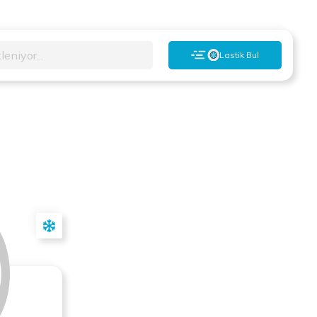
leniyor...
Lastik Bul