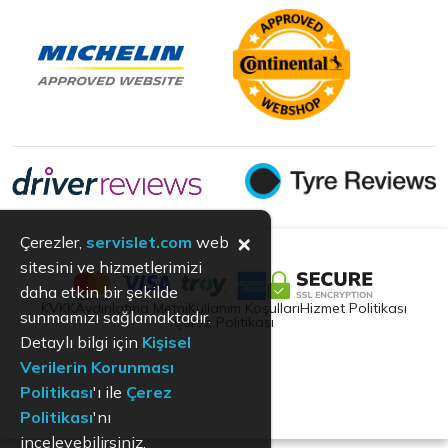
×
Çerezler,
servislet.com
web
sitesini ve hizmetlerimizi
daha etkin bir şekilde
KVKK
Aydınlatma Metni
Kullanım Koşulları
Hizmet Politikası
sunmamızı sağlamaktadır.
Çerez Politikası
Detaylı bilgi için
Kişisel
Verilerin Korunması
Politikası
'ı ile
Çerez
Politikası
'nı
inceleyebilirsiniz.