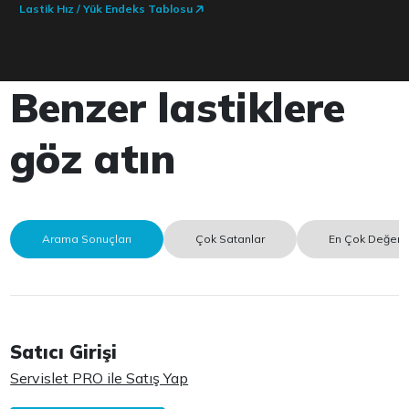
Lastik Hız / Yük Endeks Tablosu
Benzer lastiklere
göz atın
Arama Sonuçları
Çok Satanlar
En Çok Değerle
Satıcı Girişi
Servislet PRO ile Satış Yap