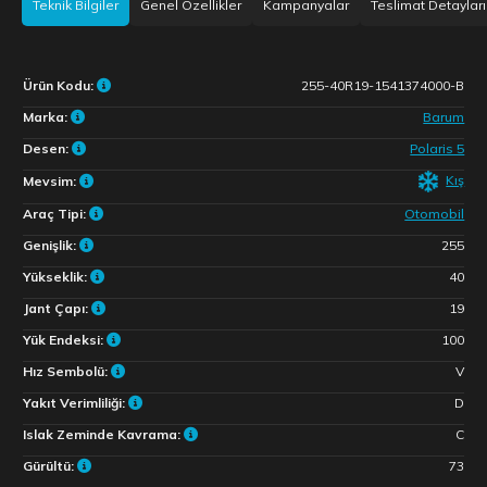
Teknik Bilgiler
Genel Özellikler
Kampanyalar
Teslimat Detayları
Ürün Kodu:
255-40R19-1541374000-B
Marka:
Barum
Desen:
Polaris 5
Kış
Mevsim:
Araç Tipi:
Otomobil
Genişlik:
255
Yükseklik:
40
Jant Çapı:
19
Yük Endeksi:
100
Hız Sembolü:
V
Yakıt Verimliliği:
D
Islak Zeminde Kavrama:
C
Gürültü:
73