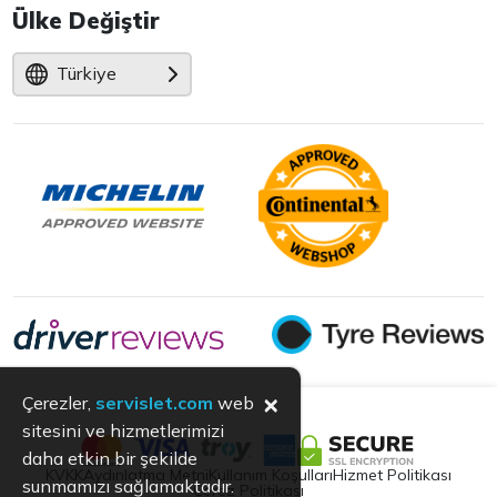
Ülke Değiştir
Türkiye
×
Çerezler,
servislet.com
web
sitesini ve hizmetlerimizi
daha etkin bir şekilde
KVKK
Aydınlatma Metni
Kullanım Koşulları
Hizmet Politikası
sunmamızı sağlamaktadır.
Çerez Politikası