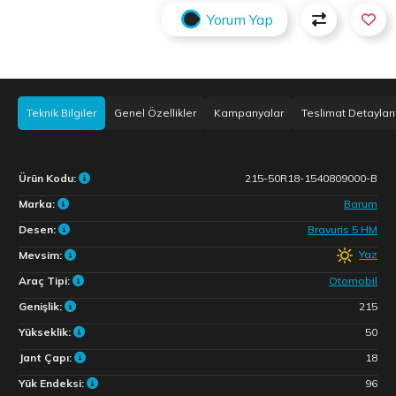
Yorum Yap
Teknik Bilgiler
Genel Özellikler
Kampanyalar
Teslimat Detayları
Ürün Kodu:
215-50R18-1540809000-B
Marka:
Barum
Desen:
Bravuris 5 HM
Yaz
Mevsim:
Araç Tipi:
Otomobil
Genişlik:
215
Yükseklik:
50
Jant Çapı:
18
Yük Endeksi:
96