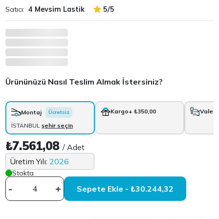
Satıcı:
4 Mevsim Lastik
5/5
Ürününüzü Nasıl Teslim Almak İstersiniz?
Kargo
+ ₺350,00
Vale
+
Montaj
Ücretsiz
İSTANBUL
şehir seçin
₺7.561,08
/ Adet
Üretim Yılı:
2026
Stokta
-
+
Sepete Ekle - ₺30.244,32