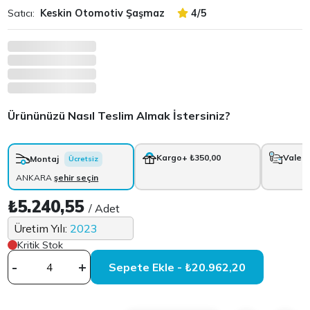
Satıcı:
Keskin Otomotiv Şaşmaz
4/5
Ürününüzü Nasıl Teslim Almak İstersiniz?
Kargo
+ ₺350,00
Vale
+
Montaj
Ücretsiz
ANKARA
şehir seçin
₺5.240,55
/ Adet
Üretim Yılı:
2023
Kritik Stok
-
+
Sepete Ekle - ₺20.962,20