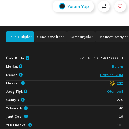
Yorum Yap
Teknik Bilgiler
Genel Özellikler
Kampanyalar
Teslimat Detayları
Ürün Kodu:
275-40R19-1540856000-B
Marka:
Barum
Desen:
Bravuris 5 HM
Yaz
Mevsim:
Araç Tipi:
Otomobil
Genişlik:
275
Yükseklik:
40
Jant Çapı:
19
Yük Endeksi:
101