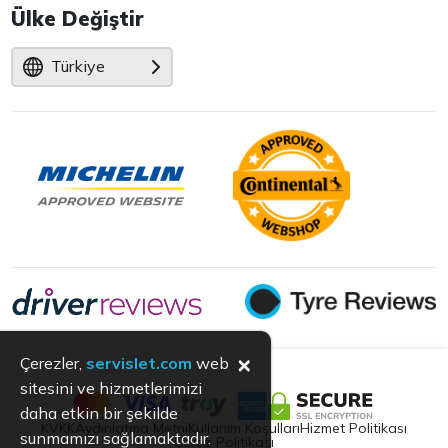
Ülke Değiştir
Türkiye
×
Çerezler,
servislet.com
web
sitesini ve hizmetlerimizi
daha etkin bir şekilde
KVKK
Aydınlatma Metni
Kullanım Koşulları
Hizmet Politikası
sunmamızı sağlamaktadır.
Çerez Politikası