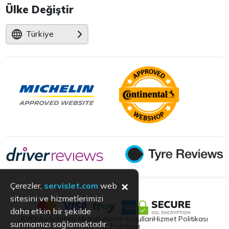
Ülke Değiştir
Türkiye
×
Çerezler,
servislet.com
web
sitesini ve hizmetlerimizi
daha etkin bir şekilde
KVKK
Aydınlatma Metni
Kullanım Koşulları
Hizmet Politikası
sunmamızı sağlamaktadır.
Çerez Politikası