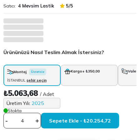
Satıcı:
4 Mevsim Lastik
5/5
Ürününüzü Nasıl Teslim Almak İstersiniz?
Kargo
+ ₺350,00
Vale
+
Montaj
Ücretsiz
İSTANBUL
şehir seçin
₺5.063,68
/ Adet
Üretim Yılı:
2025
Stokta
-
+
Sepete Ekle - ₺20.254,72