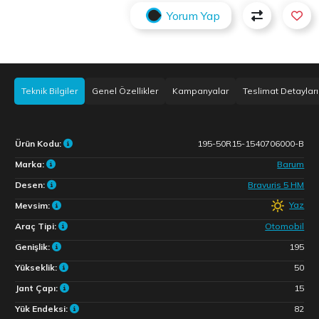
Yorum Yap
Teknik Bilgiler
Genel Özellikler
Kampanyalar
Teslimat Detayları
Ürün Kodu:
195-50R15-1540706000-B
Marka:
Barum
Desen:
Bravuris 5 HM
Yaz
Mevsim:
Araç Tipi:
Otomobil
Genişlik:
195
Yükseklik:
50
Jant Çapı:
15
Yük Endeksi:
82