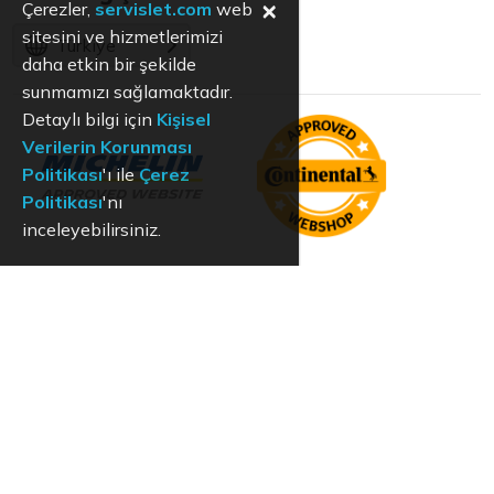
×
Çerezler,
servislet.com
web
sitesini ve hizmetlerimizi
Türkiye
daha etkin bir şekilde
sunmamızı sağlamaktadır.
Detaylı bilgi için
Kişisel
Verilerin Korunması
Politikası
'ı ile
Çerez
Politikası
'nı
inceleyebilirsiniz.
KVKK
Aydınlatma Metni
Kullanım Koşulları
Hizmet Politikası
Çerez Politikası