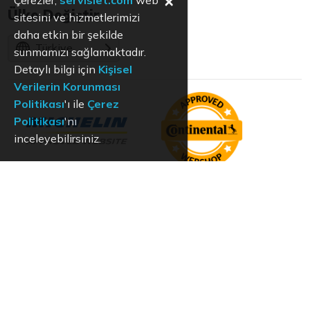
×
Çerezler,
servislet.com
web
Ülke Değiştir
sitesini ve hizmetlerimizi
daha etkin bir şekilde
Türkiye
sunmamızı sağlamaktadır.
Detaylı bilgi için
Kişisel
Verilerin Korunması
Politikası
'ı ile
Çerez
Politikası
'nı
inceleyebilirsiniz.
KVKK
Aydınlatma Metni
Kullanım Koşulları
Hizmet Politikası
Çerez Politikası