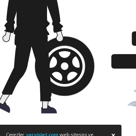
×
Çerezler,
servislet.com
web sitesini ve