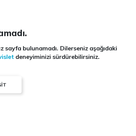
amadı.
z sayfa bulunamadı. Dilerseniz aşağıdaki
islet
deneyiminizi sürdürebilirsiniz.
GİT