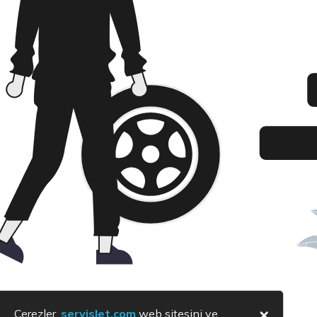
×
Çerezler,
servislet.com
web sitesini ve