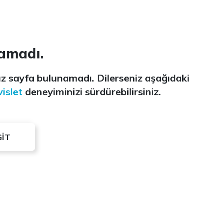
amadı.
z sayfa bulunamadı. Dilerseniz aşağıdaki
islet
deneyiminizi sürdürebilirsiniz.
GİT