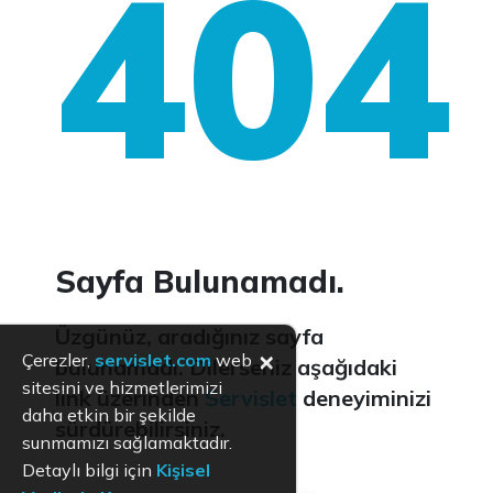
404
Sayfa Bulunamadı.
Üzgünüz, aradığınız sayfa
×
Çerezler,
servislet.com
web
bulunamadı. Dilerseniz aşağıdaki
sitesini ve hizmetlerimizi
link üzerinden
Servislet
deneyiminizi
daha etkin bir şekilde
sürdürebilirsiniz.
sunmamızı sağlamaktadır.
Detaylı bilgi için
Kişisel