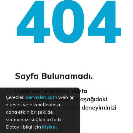
404
Sayfa Bulunamadı.
Üzgünüz, aradığınız sayfa
×
Çerezler,
servislet.com
web
bulunamadı. Dilerseniz aşağıdaki
sitesini ve hizmetlerimizi
link üzerinden
Servislet
deneyiminizi
daha etkin bir şekilde
sürdürebilirsiniz.
sunmamızı sağlamaktadır.
Detaylı bilgi için
Kişisel