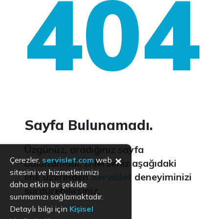
404
Sayfa Bulunamadı.
Üzgünüz, aradığınız sayfa
×
Çerezler,
servislet.com
web
bulunamadı. Dilerseniz aşağıdaki
sitesini ve hizmetlerimizi
link üzerinden
Servislet
deneyiminizi
daha etkin bir şekilde
sürdürebilirsiniz.
sunmamızı sağlamaktadır.
Detaylı bilgi için
Kişisel