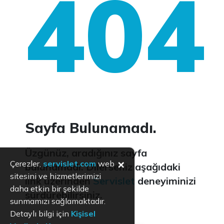
404
Sayfa Bulunamadı.
Üzgünüz, aradığınız sayfa
×
Çerezler,
servislet.com
web
bulunamadı. Dilerseniz aşağıdaki
sitesini ve hizmetlerimizi
link üzerinden
Servislet
deneyiminizi
daha etkin bir şekilde
sürdürebilirsiniz.
sunmamızı sağlamaktadır.
Detaylı bilgi için
Kişisel