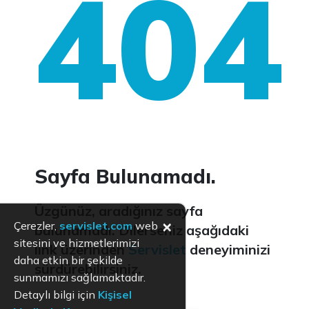
404
Sayfa Bulunamadı.
Üzgünüz, aradığınız sayfa
×
Çerezler,
servislet.com
web
bulunamadı. Dilerseniz aşağıdaki
sitesini ve hizmetlerimizi
link üzerinden
Servislet
deneyiminizi
daha etkin bir şekilde
sürdürebilirsiniz.
sunmamızı sağlamaktadır.
Detaylı bilgi için
Kişisel