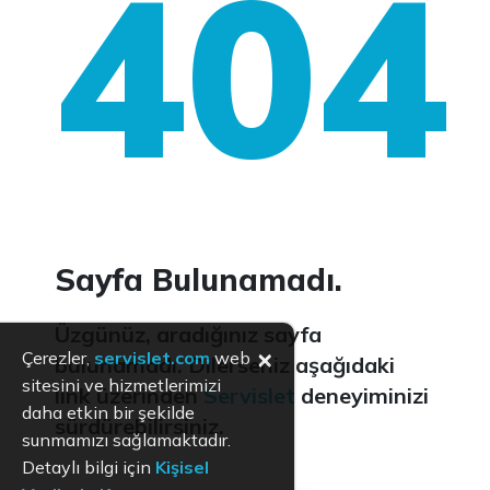
404
Sayfa Bulunamadı.
Üzgünüz, aradığınız sayfa
×
Çerezler,
servislet.com
web
bulunamadı. Dilerseniz aşağıdaki
sitesini ve hizmetlerimizi
link üzerinden
Servislet
deneyiminizi
daha etkin bir şekilde
sürdürebilirsiniz.
sunmamızı sağlamaktadır.
Detaylı bilgi için
Kişisel