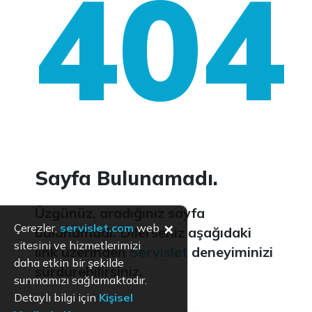
404
Sayfa Bulunamadı.
Üzgünüz, aradığınız sayfa
×
Çerezler,
servislet.com
web
bulunamadı. Dilerseniz aşağıdaki
sitesini ve hizmetlerimizi
link üzerinden
Servislet
deneyiminizi
daha etkin bir şekilde
sürdürebilirsiniz.
sunmamızı sağlamaktadır.
Detaylı bilgi için
Kişisel