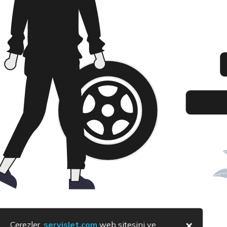
×
Çerezler,
servislet.com
web sitesini ve