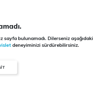
amadı.
z sayfa bulunamadı. Dilerseniz aşağıdaki
islet
deneyiminizi sürdürebilirsiniz.
GİT