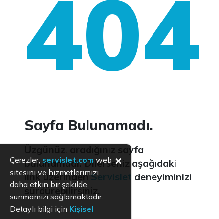
404
Sayfa Bulunamadı.
Üzgünüz, aradığınız sayfa
×
Çerezler,
servislet.com
web
bulunamadı. Dilerseniz aşağıdaki
sitesini ve hizmetlerimizi
link üzerinden
Servislet
deneyiminizi
daha etkin bir şekilde
sürdürebilirsiniz.
sunmamızı sağlamaktadır.
Detaylı bilgi için
Kişisel